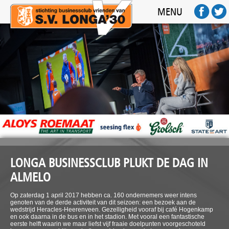
HOME
MENU
ACTIVITEITEN
SPONSOREN
FOTO'S
AFTERMOVIE
FC BUSINESS
CONTACT
LONGA BUSINESSCLUB PLUKT DE DAG IN
ALMELO
Op zaterdag 1 april 2017 hebben ca. 160 ondernemers weer intens
genoten van de derde activiteit van dit seizoen: een bezoek aan de
wedstrijd Heracles-Heerenveen. Gezelligheid vooraf bij café Hogenkamp
en ook daarna in de bus en in het stadion. Met vooral een fantastische
eerste helft waarin we maar liefst vijf fraaie doelpunten voorgeschoteld