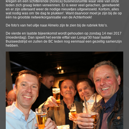
kregen en een schitterende (horeca) businessruimte waar vele van onze
leden zich graag lieten verwennen. Er is weer veel gelachen, genetwerkt
en er zijn uiteraard weer de nodige nieuwtjes uitgewisseld. Kortom, alles
wat nodig was om 'de dag te plukken'. Want daarvoor moet je zijn bij de op
één na grootste netwerkorganisatie van de Achterhoek!
De foto's van het uitje naar Almelo zijn te zien bij de rubriek foto’s.
De vierde en laatste bijeenkomst wordt gehouden op zondag 14 mei 2017
(moederdag). Dan speelt het eerste elftal van Longa'30 haar laatste
thuiswedstrijd en zullen de BC leden nog eenmaal een gezellig samenzijn
hebben.