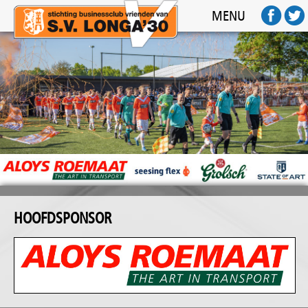
HOME
MENU
ACTIVITEITEN
SPONSOREN
FOTO'S
AFTERMOVIE
FC BUSINESS
CONTACT
HOOFDSPONSOR