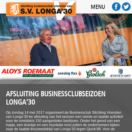
HOME
MENU
ACTIVITEITEN
SPONSOREN
FOTO'S
AFTERMOVIE
FC BUSINESS
CONTACT
AFSLUITING BUSINESSCLUBSEIZOEN
LONGA'30
Op zondag 14 mei 2017 organiseert de Businessclub Stichting Vrienden
van Longa’30 ter afsluiting van het seizoen een vierde en laatste activiteit
voor de inmiddels 150 aangesloten bedrijven. Onder het genot van een
hapje, een drankje en een muzikale noot zullen de ondernemers kijken
naar de laatste thuiswedstrijd van Longa’30 tegen Quick’88. Voor de