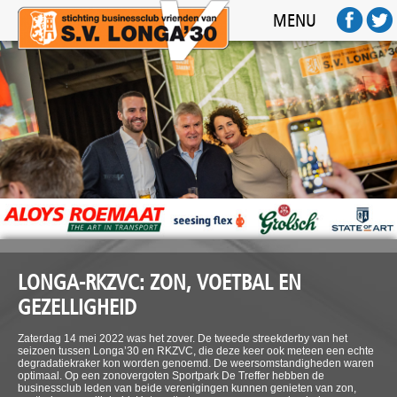
HOME
MENU
ACTIVITEITEN
SPONSOREN
FOTO'S
AFTERMOVIE
FC BUSINESS
CONTACT
LONGA-RKZVC: ZON, VOETBAL EN
GEZELLIGHEID
Zaterdag 14 mei 2022 was het zover. De tweede streekderby van het
seizoen tussen Longa’30 en RKZVC, die deze keer ook meteen een echte
degradatiekraker kon worden genoemd. De weersomstandigheden waren
optimaal. Op een zonovergoten Sportpark De Treffer hebben de
businessclub leden van beide verenigingen kunnen genieten van zon,