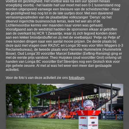
voetbal en gezelligheid. Het voetbal was na een uur spelen helaas
vroegtijdig voorbij - het laatste half uur moet met een 0-1 tussenstand nog
worden uitgespeeld vanwege een blessure van de scheidsrechter - maar
de gezelligheid liep nog tot in de late uurtjes door. Met een daverend
verrassingsoptreden van de plaatselijke volkszanger ‘Denys’ op het
sfeervol ingerichte businessclub terras, leek het wel als of de
Lichtenvoordse kermis vier maanden naar voren was gehaald.
Voorafgaand aan de wedstrijd hadden de sponsoren elkaar al getroffen
aan de overkant bij HCR ’t Zwaantje, waar zij zich tegoed konden doen
aan een lekker broodjesbuffet en zij met de voetbalquiz ‘Petje op Petje af’
mee konden dingen naar een aantal mooie prijzen. De derde plaats bij
deze quiz met vragen over RKZVC en Longa’30 was voor Wim Wiggers (i-3
Reclamebureau), de tweede plaats voor Hemmie Hummelink (Hummelink
Bouw). Oud Longa’30 voorzitter Marcel Eekelder (Eefting-Rensing) ging er
met de eerste prijs vandoor. Theo Huijskes (oud voorzitter Grol) ontving uit
handen van Longa BC voorzitter Eef Steentjes nog een Grolsch klok voor
zijn gehele oeuvre. Al met al was het weer een meer dan geslaagde
activiteit.
Voor de foto’s van deze activiteit zie ons
fotoalbum
.