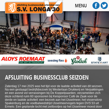
HOME
MENU
ACTIVITEITEN
SPONSOREN
FOTO'S
AFTERMOVIE
FC BUSINESS
CONTACT
AFSLUITING BUSINESSCLUB SEIZOEN
Zaterdag 17 mei 2025 was het tijd voor de laatste activiteit van dit seizoen.
Na een geslaagd bedrijfsbezoek bij Westerlaan Drukkerij en Verpakkingen
en een avond vol verrassingen bij De Koppelpaarden, verzamelden zich
deze ochtend ruim 60 sponsoren bij Keisponsor Café de Zaak voor de
derde en laatste activiteit: een bezoek aan het IJsselmeer, het vissersdorp
Spakenburg en de voetbalwedstrijd IJsselmeervogels tegen DVS’33 uit
Ermelo. Een geplande tocht met zeilbootjes op het IJsselmeer moest door