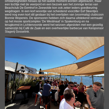
omstandigheden helaas op het laatste moment worden afgeblazen, maar
een tochtje met de veerpont en een bezoek aan het zonnige terras van
Beachclub De Eemhof in Zeewolde kon ook zeker ieders goedkeuring
wegdragen. In een kort woordje van scheidend voorzitter Eef Steentjes
werd nog even kort stil gestaan bij het overlijden van (voormalig) clubicoon
Bonnie Wopereis. De sponsoren hebben zich daarna uitstekend vermaakt
op het mooie sportcomplex ‘De Westmaat’ in Spakenburg en na
terugkomst in Lichtenvoorde werd het seizoen afgesloten met een gezellig
samenzijn bij Café de Zaak en een overheerlijke barbecue van Keisponsor
Slagerij Gosselink.