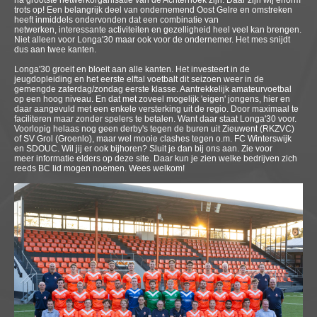
na grootste netwerkorganisatie van de Achterhoek zijn. Daar zijn wij enorm
trots op! Een belangrijk deel van ondernemend Oost Gelre en omstreken
heeft inmiddels ondervonden dat een combinatie van
netwerken, interessante activiteiten en gezelligheid heel veel kan brengen.
Niet alleen voor Longa'30 maar ook voor de ondernemer. Het mes snijdt
dus aan twee kanten.
Longa'30 groeit en bloeit aan alle kanten. Het investeert in de
jeugdopleiding en het eerste elftal voetbalt dit seizoen weer in de
gemengde zaterdag/zondag eerste klasse. Aantrekkelijk amateurvoetbal
op een hoog niveau. En dat met zoveel mogelijk 'eigen' jongens, hier en
daar aangevuld met een enkele versterking uit de regio. Door maximaal te
faciliteren maar zonder spelers te betalen. Want daar staat Longa'30 voor.
Voorlopig helaas nog geen derby's tegen de buren uit Zieuwent (RKZVC)
of SV Grol (Groenlo), maar wel mooie clashes tegen o.m. FC Winterswijk
en SDOUC. Wil jij er ook bijhoren? Sluit je dan bij ons aan. Zie voor
meer informatie elders op deze site. Daar kun je zien welke bedrijven zich
reeds BC lid mogen noemen. Wees welkom!