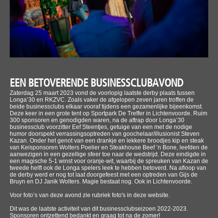
EEN BETOVERENDE BUSINESSCLUBAVOND
Zaterdag 25 maart 2023 vond de voorlopig laatste derby plaats tussen
Longa’30 en RKZVC. Zoals vaker de afgelopen zeven jaren troffen de
beide businessclubs elkaar vooraf tijdens een gezamenlijke bijeenkomst.
Deze keer in een grote tent op Sportpark De Treffer in Lichtenvoorde. Ruim
300 sponsoren en genodigden waren, na de aftrap door Longa’30
businessclub voorzitter Eef Steentjes, getuige van een met de nodige
humor doorspekt verrassingsoptreden van goochelaar/illusionist Steven
Kazan. Onder het genot van een drankje en lekkere broodjes kip en steak
van Keisponsoren Wolters Poelier en Steakhouse Beef ’n Bone, leefden de
aanwezigen in een gezellige sfeer toe naar de wedstrijd. Deze eindigde in
een magische 5-1 winst voor oranje-wit, waarbij de spreuken van Kazan de
tweede helft ook de Longa spelers leek te hebben betoverd. Na afloop van
de derby werd er nog tot laat doorgefeest met een optreden van Gijs de
Bruyn en DJ Janik Wolters. Magie bestaat nog. Ook in Lichtenvoorde.
Voor foto’s van deze avond zie rubriek foto's in deze website.
Dit was de laatste activiteit van dit businessclubseizoen 2022-2023.
Sponsoren ontzettend bedankt en graag tot na de zomer!