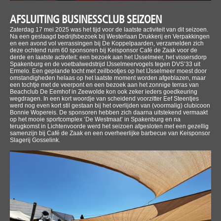
AFSLUITING BUSINESSCLUB SEIZOEN
Zaterdag 17 mei 2025 was het tijd voor de laatste activiteit van dit seizoen.
Na een geslaagd bedrijfsbezoek bij Westerlaan Drukkerij en Verpakkingen
en een avond vol verrassingen bij De Koppelpaarden, verzamelden zich
deze ochtend ruim 60 sponsoren bij Keisponsor Café de Zaak voor de
derde en laatste activiteit: een bezoek aan het IJsselmeer, het vissersdorp
Spakenburg en de voetbalwedstrijd IJsselmeervogels tegen DVS’33 uit
Ermelo. Een geplande tocht met zeilbootjes op het IJsselmeer moest door
omstandigheden helaas op het laatste moment worden afgeblazen, maar
een tochtje met de veerpont en een bezoek aan het zonnige terras van
Beachclub De Eemhof in Zeewolde kon ook zeker ieders goedkeuring
wegdragen. In een kort woordje van scheidend voorzitter Eef Steentjes
werd nog even kort stil gestaan bij het overlijden van (voormalig) clubicoon
Bonnie Wopereis. De sponsoren hebben zich daarna uitstekend vermaakt
op het mooie sportcomplex ‘De Westmaat’ in Spakenburg en na
terugkomst in Lichtenvoorde werd het seizoen afgesloten met een gezellig
samenzijn bij Café de Zaak en een overheerlijke barbecue van Keisponsor
Slagerij Gosselink.