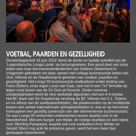
VOETBAL, PAARDEN EN GEZELLIGHEID
Donderdagavond 16 juni 2022 stond de derde en laatste activiteit van de
‘Legendarische Longa Lente’ op het programma. Een groot deel van onze
leden was naar het evenemententerrein van Outdoor Gelderland in
Vragender getrokken om daar, samen met collega businessclub leden van
Grol, Vitesse en de Graafschap te genieten van voetbal, paarden en
gezelligheid. Het Longa’30 businessclub voetbalteam onder leiding van
Frans Ebbers, onze eigen Louis van Gaal, nam het in een 7x7 formatie op
tegen onze buren van de SV Grol uit Groenlo. Onder zomerse
omstandigheden werd de mini wedstrijd afgesloten met een 4-4 remise.
Het BC team van De Graafschap versloeg de BC Vitesse met 3-1. Tijdens
en na afloop van de voetbalwedstrijden, die plaatsvonden op de hoofdpiste
tussen een aantal internationale springwedstrijden in, was er op het mooie
horecaplein een gezellig samenzijn van alle deelnemende businessclubs.
De aan Longa’30 verbonden ondernemers waren daarbij ruim in de
meerderheid. Met een burger, een frietje, de nodige drankjes en een loterij
voor Stichting Parapaard, waarbij ook oud voetballers Aron Winter en
Gerald Sibon nog acte de présence gaven, werd het een meer dan
geslaagde bijeenkomst.