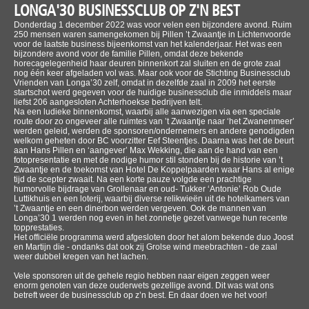
LONGA'30 BUSINESSCLUB OP Z'N BEST
Donderdag 1 december 2022 was voor velen een bijzondere avond. Ruim
250 mensen waren samengekomen bij Pillen ’t Zwaantje in Lichtenvoorde
voor de laatste business bijeenkomst van het kalenderjaar. Het was een
bijzondere avond voor de familie Pillen, omdat deze bekende
horecagelegenheid haar deuren binnenkort zal sluiten en de grote zaal
nog één keer afgeladen vol was. Maar ook voor de Stichting Businessclub
Vrienden van Longa’30 zelf, omdat in dezelfde zaal in 2009 het eerste
startschot werd gegeven voor de huidige businessclub die inmiddels maar
liefst 206 aangesloten Achterhoekse bedrijven telt.
Na een ludieke binnenkomst, waarbij alle aanwezigen via een speciale
route door zo ongeveer alle ruimtes van ’t Zwaantje naar ‘het Zwanenmeer’
werden geleid, werden de sponsoren/ondernemers en andere genodigden
welkom geheten door BC voorzitter Eef Steentjes. Daarna was het de beurt
aan Hans Pillen en ‘aangever’ Max Wekking, die aan de hand van een
fotopresentatie en met de nodige humor stil stonden bij de historie van ’t
Zwaantje en de toekomst van Hotel De Koppelpaarden waar Hans al enige
tijd de scepter zwaait. Na een korte pauze volgde een prachtige
humorvolle bijdrage van Grollenaar en oud- Tukker ‘Antonie’ Rob Oude
Luttikhuis en een loterij, waarbij diverse relikwieën uit de hotelkamers van
’t Zwaantje en een dinerbon werden vergeven. Ook de mannen van
Longa’30 1 werden nog even in het zonnetje gezet vanwege hun recente
topprestaties.
Het officiële programma werd afgesloten door het alom bekende duo Joost
en Martijn die - ondanks dat ook zij Grolse wind meebrachten - de zaal
weer dubbel kregen van het lachen.
Vele sponsoren uit de gehele regio hebben naar eigen zeggen weer
enorm genoten van deze ouderwets gezellige avond. Dit was wat ons
betreft weer de businessclub op z’n best. En daar doen we het voor!