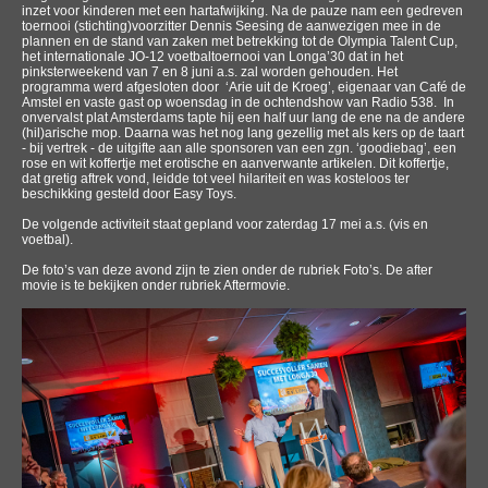
inzet voor kinderen met een hartafwijking. Na de pauze nam een gedreven
toernooi (stichting)voorzitter Dennis Seesing de aanwezigen mee in de
plannen en de stand van zaken met betrekking tot de Olympia Talent Cup,
het internationale JO-12 voetbaltoernooi van Longa’30 dat in het
pinksterweekend van 7 en 8 juni a.s. zal worden gehouden. Het
programma werd afgesloten door ‘Arie uit de Kroeg’, eigenaar van Café de
Amstel en vaste gast op woensdag in de ochtendshow van Radio 538. In
onvervalst plat Amsterdams tapte hij een half uur lang de ene na de andere
(hil)arische mop. Daarna was het nog lang gezellig met als kers op de taart
- bij vertrek - de uitgifte aan alle sponsoren van een zgn. ‘goodiebag’, een
rose en wit koffertje met erotische en aanverwante artikelen. Dit koffertje,
dat gretig aftrek vond, leidde tot veel hilariteit en was kosteloos ter
beschikking gesteld door Easy Toys.
De volgende activiteit staat gepland voor zaterdag 17 mei a.s. (vis en
voetbal).
De foto’s van deze avond zijn te zien onder de rubriek Foto’s. De after
movie is te bekijken onder rubriek Aftermovie.