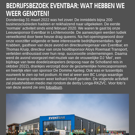
BEDRIJFSBEZOEK EVENTBAR: WAT HEBBEN WE
WEER GENOTEN!
Donderdag 31 maart 2022 was het zover. De inmiddels bijna 200
businessclubleden hadden er reikhalzend naar uitgekeken. De eerste
‘normale’ activiteit sinds eind februari 2020. We waren te gast bij onze
Leeuwsponsor Eventbar in Lichtenvoorde. De aanwezigen werden ludiek
verwelkomd door twee heuse drag queens. Na het openingswoord door
onze voorzitter volgende er twee interessante bedrijfspresentaties. Igor
Krabben, gastheer van deze avond en directeur/eigenaar van Eventbar, en
Thomas Kruip, directeur van onze hoofdsponsor Aloys Roemaat Transport,
vertelden enthousiast over hun resp. succesvolle ondernemingen. Daarna
werd de avond voorgezet met muziek van de vrouwelijke DJ ‘Mel’, een
bijdrage van twee doedelzakspelers (knipoog naar de Schotland reis in
oktober 2022), drankjes verzorgd door de gezamenlijke horecasponsoren
en heerlijk eten van sponsor De Domme Aanleg. Ook was er tussentijds
vuurwerk te zien op het podium. Al met al weer een BC Longa waardige
avond waarop iedereen weer keihard heeft genoten. De volgende activiteit
zal plaatshebben medio mei rondom de derby Longa-RKZVC. Voor foto’s
van deze avond zie ons
fotoalbum
.