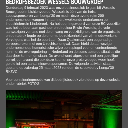
BEDRIJFSBEZOEK WESSELS BOUWGROEP
Donderdag 9 februari 2023 was onze businessclub te gast bij Wessels
Bouwgroep in Lichtenvoorde. Wessels is één van de trotse
Leeuwsponsoren van Longa’30 en mocht deze avond ruim 200
ondernemers ontvangen in haar indrukwekkende onderkomen op
Industrieterrein Lindebrook. Na het openingswoord van onze BC voorzitter
was het de beurt aan gastheer en directeur Erwin Wessels, die vele
aanwezigen verraste met de omvang en veelzijdigheid van de organisatie
en de nadruk legde op de enorme betrokkenheid van zijn medewerkers.
Vervolgens was het de beurt aan Daan Quakernaat, een begenadigd
beroepspreker met een Utrechtse tongval. Daan hield de aanwezige
ondernemers op humoristische wijze een spiegel voor en confronteerde
hen met de overregulering in Nederland en de soms absurde situaties die
daardoor kunnen ontstaan. De avond werd afgesloten met een gezellige
borrel, een avond die ook deze keer tot onze grote vreugde weer heeft
geleid tot een aantal nieuwe sponsoren. De volgende activiteit staat
gepland op zaterdag 25 maart 2023 rondom de streekderby Longa’30-
RKZVC.
Voor een sfeerimpressie van dit bedrijfsbezoek zie elders op deze website
onder rubriek FOTO'S.