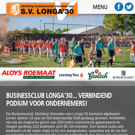
HOME
MENU
ACTIVITEITEN
SPONSOREN
FOTO'S
AFTERMOVIE
FC BUSINESS
CONTACT
BUSINESSCLUB LONGA'30... VERBINDEND
PODIUM VOOR ONDERNEMERS!
De Businessclub Stichting Vrienden van Longa’30 bestond afgelopen
zomer alweer 16 jaar en het ledenaantal blijft gestaag groeien. Inmiddels
zijn wij de magische grens van 200 leden ruimschoots gepasseerd en
mogen grofweg 220 bedrijven zich BC lid noemen. Een breed scala aan
bedrijven uit de wijde regio is bij ons aangesloten, waarmee wij de op één