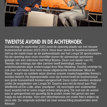
TWENTSE AVOND IN DE ACHTERHOEK
Donderdag 28 september 2023 vond de opening plaats van het nieuwe
businessclub seizoen 2023-2024. Deze keer stond de businessclubtent
niet op de markt maar op de parkeerplaats van het Longa’30 sportcomplex.
Na de opening door onze voorzitter waren de aanwezige sponsoren
getuige van een interview met Wout Brama. Deze oud speler van FC
Twente, die onlangs zijn rijke carrière heeft beëindigd, werd op
onderhoudende wijze ondervraagd door Max Wekking. Daarbij vertelde hij
ook over het mede door hem nieuw uitgebrachte kinderboek ‘Wout en
Maud’, waarin op subtiele wijze diverse actuele maatschappelijke thema’s
worden belicht. Als tegenprestatie voor zijn komst heeft de businessclub
een grote hoeveelheid boeken aangeschaft. Deze zullen worden verdeeld
onder de jeugdleden van Longa’30. Daarna was het de beurt aan Paul
Wiefferink uit De Lutte, alias ‘praotpaol’. Hij verzorgde een ouderwetse
buut, waarbij het er soms nogal scherp langs ging. De rest van de avond
was er gelegenheid om gezellig bij te praten onder het genot van een
hapje en een drankje. Voor een sfeerimpressie zie onder foto’s elders op
deze site. De volgende activiteit zal naar verwachting plaatsvinden eind
februari.