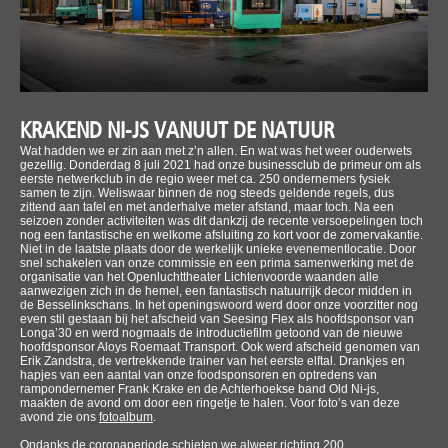
KRAKEND NI-JS VANUUT DE NATUUR
Wat hadden we er zin aan met z’n allen. En wat was het weer ouderwets
gezellig. Donderdag 8 juli 2021 had onze businessclub de primeur om als
eerste netwerkclub in de regio weer met ca. 250 ondernemers fysiek
samen te zijn. Weliswaar binnen de nog steeds geldende regels, dus
zittend aan tafel en met anderhalve meter afstand, maar toch. Na een
seizoen zonder activiteiten was dit dankzij de recente versoepelingen toch
nog een fantastische en welkome afsluiting zo kort voor de zomervakantie.
Niet in de laatste plaats door de werkelijk unieke evenementlocatie. Door
snel schakelen van onze commissie en een prima samenwerking met de
organisatie van het Openluchttheater Lichtenvoorde waanden alle
aanwezigen zich in de hemel, een fantastisch natuurrijk decor midden in
de Besselinkschans. In het openingswoord werd door onze voorzitter nog
even stil gestaan bij het afscheid van Seesing Flex als hoofdsponsor van
Longa’30 en werd nogmaals de introductiefilm getoond van de nieuwe
hoofdsponsor Aloys Roemaat Transport. Ook werd afscheid genomen van
Erik Zandstra, de vertrekkende trainer van het eerste elftal. Drankjes en
hapjes van een aantal van onze foodsponsoren en optredens van
rampondernemer Frank Krake en de Achterhoekse band Old Ni-js,
maakten de avond om door een ringetje te halen. Voor foto’s van deze
avond zie ons
fotoalbum
.
Ondanks de coronaperiode schieten we alweer richting 200