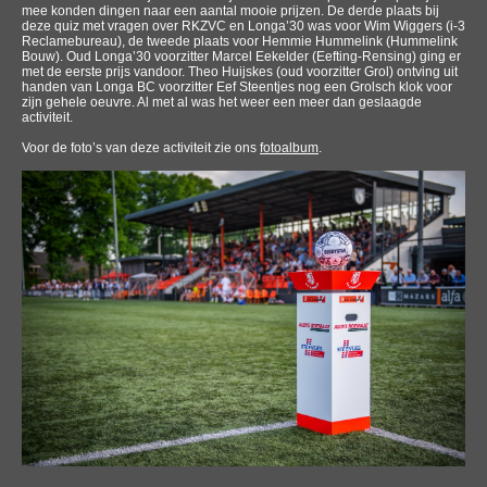
mee konden dingen naar een aantal mooie prijzen. De derde plaats bij
deze quiz met vragen over RKZVC en Longa’30 was voor Wim Wiggers (i-3
Reclamebureau), de tweede plaats voor Hemmie Hummelink (Hummelink
Bouw). Oud Longa’30 voorzitter Marcel Eekelder (Eefting-Rensing) ging er
met de eerste prijs vandoor. Theo Huijskes (oud voorzitter Grol) ontving uit
handen van Longa BC voorzitter Eef Steentjes nog een Grolsch klok voor
zijn gehele oeuvre. Al met al was het weer een meer dan geslaagde
activiteit.
Voor de foto’s van deze activiteit zie ons
fotoalbum
.