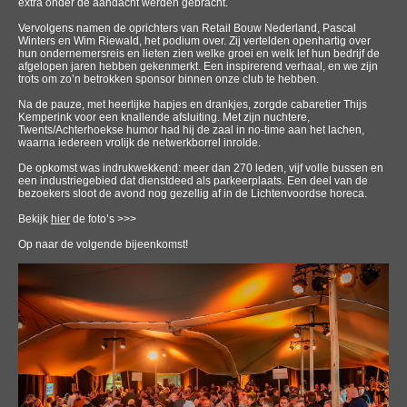
extra onder de aandacht werden gebracht.
Vervolgens namen de oprichters van Retail Bouw Nederland, Pascal
Winters en Wim Riewald, het podium over. Zij vertelden openhartig over
hun ondernemersreis en lieten zien welke groei en welk lef hun bedrijf de
afgelopen jaren hebben gekenmerkt. Een inspirerend verhaal, en we zijn
trots om zo’n betrokken sponsor binnen onze club te hebben.
Na de pauze, met heerlijke hapjes en drankjes, zorgde cabaretier Thijs
Kemperink voor een knallende afsluiting. Met zijn nuchtere,
Twents/Achterhoekse humor had hij de zaal in no‑time aan het lachen,
waarna iedereen vrolijk de netwerkborrel inrolde.
De opkomst was indrukwekkend: meer dan 270 leden, vijf volle bussen en
een industriegebied dat dienstdeed als parkeerplaats. Een deel van de
bezoekers sloot de avond nog gezellig af in de Lichtenvoordse horeca.
Bekijk
hier
de foto’s >>>
Op naar de volgende bijeenkomst!