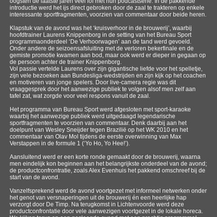
oogsten de laatste jaren veel lof met hun podcastserie. In de pakkende
introductie werd het ijs direct gebroken door de zaal te trakteren op enkele
interessante sportfragmenten, voorzien van commentaar door beide heren.
Klapstuk van de avond was het ‘kruisverhoor in de brouwerij’, waarbij
hoofdtrainer Laurens Knippenborg in de setting van het Bureau Sport
programmaonderdeel ‘De Verhoorwagen’ aan de tand werd gevoeld.
Onder andere de seizoensafsluiting met de verloren bekerfinale en de
gemiste promotie kwamen aan bod, maar ook werd er dieper in gegaan op
de persoon achter de trainer Knippenborg.
Vol passie vertelde Laurens over zijn gigantische liefde voor het spelletje,
zijn vele bezoeken aan Bundesliga-wedstrijden en zijn kijk op het coachen
en motiveren van jonge spelers. Door live-camera regie was dit
vraaggesprek door het aanwezige publiek te volgen alsof men zelf aan
tafel zat, wat zorgde voor veel respons vanuit de zaal.
Het programma van Bureau Sport werd afgesloten met sport-karaoke
waarbij het aanwezige publiek werd uitgedaagd legendarische
sportfragmenten te voorzien van commentaar. Denk daarbij aan het
doelpunt van Wesley Sneijder tegen Brazilië op het WK 2010 en het
commentaar van Olav Mol tijdens de eerste overwinning van Max
Verstappen in de formule 1 (‘Yo Ho, Yo Hee!’).
Aansluitend werd er een korte ronde gemaakt door de brouwerij, waarna
men eindelijk kon beginnen aan het belangrijkste onderdeel van de avond;
de productconfrontratie, zoals Alex Evenhuis het pakkend omschreef bij de
start van de avond.
Vanzelfsprekend werd de avond voortgezet met informeel netwerken onder
het genot van versnaperingen uit de brouwerij én een heerlijke hap
verzorgt door De Timp. Na terugkomst in Lichtenvoorde werd deze
productconfrontatie door vele aanwezigen voortgezet in de lokale horeca.