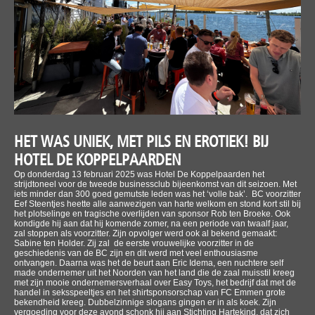
HET WAS UNIEK, MET PILS EN EROTIEK! BIJ
HOTEL DE KOPPELPAARDEN
Op donderdag 13 februari 2025 was Hotel De Koppelpaarden het
strijdtoneel voor de tweede businessclub bijeenkomst van dit seizoen. Met
iets minder dan 300 goed gemutste leden was het ‘volle bak’. BC voorzitter
Eef Steentjes heette alle aanwezigen van harte welkom en stond kort stil bij
het plotselinge en tragische overlijden van sponsor Rob ten Broeke. Ook
kondigde hij aan dat hij komende zomer, na een periode van twaalf jaar,
zal stoppen als voorzitter. Zijn opvolger werd ook al bekend gemaakt:
Sabine ten Holder. Zij zal de eerste vrouwelijke voorzitter in de
geschiedenis van de BC zijn en dit werd met veel enthousiasme
ontvangen. Daarna was het de beurt aan Eric Idema, een nuchtere self
made ondernemer uit het Noorden van het land die de zaal muisstil kreeg
met zijn mooie ondernemersverhaal over Easy Toys, het bedrijf dat met de
handel in seksspeeltjes en het shirtsponsorschap van FC Emmen grote
bekendheid kreeg. Dubbelzinnige slogans gingen er in als koek. Zijn
vergoeding voor deze avond schonk hij aan Stichting Hartekind, dat zich