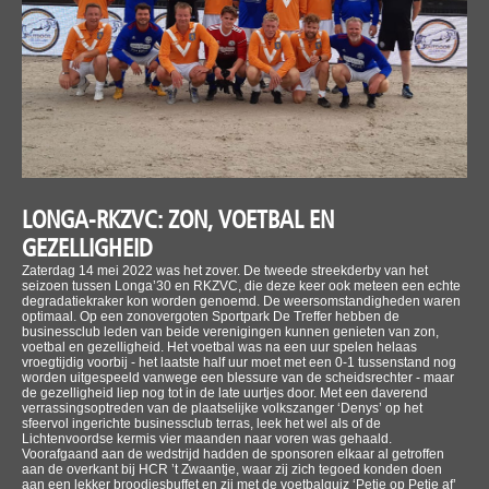
LONGA-RKZVC: ZON, VOETBAL EN
GEZELLIGHEID
Zaterdag 14 mei 2022 was het zover. De tweede streekderby van het
seizoen tussen Longa’30 en RKZVC, die deze keer ook meteen een echte
degradatiekraker kon worden genoemd. De weersomstandigheden waren
optimaal. Op een zonovergoten Sportpark De Treffer hebben de
businessclub leden van beide verenigingen kunnen genieten van zon,
voetbal en gezelligheid. Het voetbal was na een uur spelen helaas
vroegtijdig voorbij - het laatste half uur moet met een 0-1 tussenstand nog
worden uitgespeeld vanwege een blessure van de scheidsrechter - maar
de gezelligheid liep nog tot in de late uurtjes door. Met een daverend
verrassingsoptreden van de plaatselijke volkszanger ‘Denys’ op het
sfeervol ingerichte businessclub terras, leek het wel als of de
Lichtenvoordse kermis vier maanden naar voren was gehaald.
Voorafgaand aan de wedstrijd hadden de sponsoren elkaar al getroffen
aan de overkant bij HCR ’t Zwaantje, waar zij zich tegoed konden doen
aan een lekker broodjesbuffet en zij met de voetbalquiz ‘Petje op Petje af’