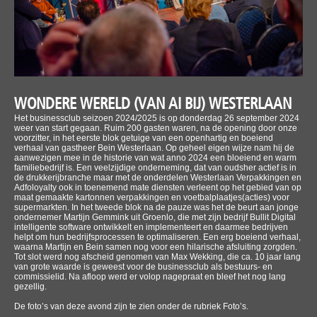
WONDERE WERELD (VAN AI BIJ) WESTERLAAN
Het businessclub seizoen 2024/2025 is op donderdag 26 september 2024
weer van start gegaan. Ruim 200 gasten waren, na de opening door onze
voorzitter, in het eerste blok getuige van een openhartig en boeiend
verhaal van gastheer Bein Westerlaan. Op geheel eigen wijze nam hij de
aanwezigen mee in de historie van wat anno 2024 een bloeiend en warm
familiebedrijf is. Een veelzijdige onderneming, dat van oudsher actief is in
de drukkerijbranche maar met de onderdelen Westerlaan Verpakkingen en
Adfoloyalty ook in toenemend mate diensten verleent op het gebied van op
maat gemaakte kartonnen verpakkingen en voetbalplaatjes(acties) voor
supermarkten. In het tweede blok na de pauze was het de beurt aan jonge
ondernemer Martijn Gemmink uit Groenlo, die met zijn bedrijf Bullit Digital
intelligente software ontwikkelt en implementeert en daarmee bedrijven
helpt om hun bedrijfsprocessen te optimaliseren. Een erg boeiend verhaal,
waarna Martijn en Bein samen nog voor een hilarische afsluiting zorgden.
Tot slot werd nog afscheid genomen van Max Wekking, die ca. 10 jaar lang
van grote waarde is geweest voor de businessclub als bestuurs- en
commissielid. Na afloop werd er volop nagepraat en bleef het nog lang
gezellig.
De foto’s van deze avond zijn te zien onder de rubriek Foto’s.