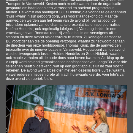
Transport in Varsseveld. Kosten noch moeite waren door de organisatie
gespaard om haar leden een verrassend en boeiend programma te
bieden. De komst van hoofdgast Guus Hiddink, die voor deze gelegenheid
‘thuis kwam’ in zijn geboortedorp, was vooraf aangekondigd. Maar de
aanwezigen werden aan het begin van de avond blij verrast door de
bijzondere opkomst van de charmante presentatrice en sportjournaliste
Helène Hendriks, ook regelmatig tafelgast bij Vandaag Inside. In een
vrachtwagen van Roemaat reed zij zelf de hal in om vervolgens uit te
stappen en deze avond als qastvrouw te leiden. Zij kondigde eerst onze
BC voorzitter aan die de opening verzorgde, waarna zij het woord gaf aan
de directeur van onze hoofdsponsor, Thomas Kruip, die de aanwezigen
bijpraatte over de nieuwe locatie in Varsseveld. Hoogtepunt van de avond
was het tweegesprek tussen Helène Hendriks en Guus Hiddink, waarin
ook mooie verhalen uit de oude doos naar boven kwamen. Als klap op de
vuurpijl werd bekend gemaakt dat de hoofdsponsor van Longa’30 voor drie
seizoenen heeft bijgetekend, wat op een groot applaus uit de zaal mocht
rekenen. De avond werd afgesloten met een gezellig borreluurtje, waarna
vrijwel iedereen met een grote glimlach huiswaarts keerde. Voor foto’s van
deze avond zie rubriek foto's.