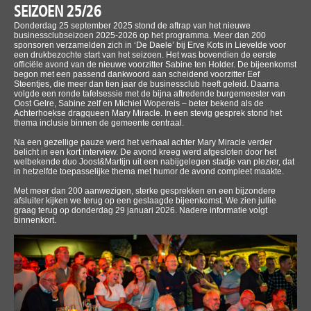
SEIZOEN 25/26
Donderdag 25 september 2025 stond de aftrap van het nieuwe
businessclubseizoen 2025-2026 op het programma. Meer dan 200
sponsoren verzamelden zich in ‘De Daele’ bij Erve Kots in Lievelde voor
een drukbezochte start van het seizoen. Het was bovendien de eerste
officiële avond van de nieuwe voorzitter Sabine ten Holder. De bijeenkomst
begon met een passend dankwoord aan scheidend voorzitter Eef
Steentjes, die meer dan tien jaar de businessclub heeft geleid. Daarna
volgde een ronde tafelsessie met de bijna aftredende burgemeester van
Oost Gelre, Sabine zelf en Michiel Wopereis – beter bekend als de
Achterhoekse dragqueen Mary Miracle. In een stevig gesprek stond het
thema inclusie binnen de gemeente centraal.
Na een gezellige pauze werd het verhaal achter Mary Miracle verder
belicht in een kort interview. De avond kreeg werd afgesloten door het
welbekende duo Joost&Martijn uit een nabijgelegen stadje van plezier, dat
in hetzelfde toepasselijke thema met humor de avond compleet maakte.
Met meer dan 200 aanwezigen, sterke gesprekken en een bijzondere
afsluiter kijken we terug op een geslaagde bijeenkomst. We zien jullie
graag terug op donderdag 29 januari 2026. Nadere informatie volgt
binnenkort.